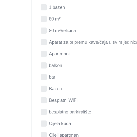
1 bazen
80 m²
80 m²Veličina
Aparat za pripremu kave/čaja u svim jedini
Apartmani
balkon
bar
Bazen
Besplatni WiFi
besplatno parkiralište
Cijela kuća
Cijeli apartman