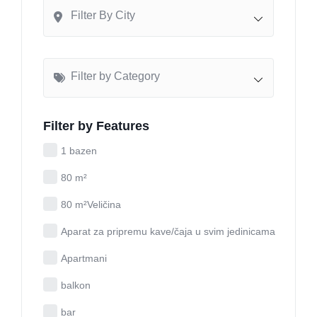
Filter By City
Filter by Category
Filter by Features
1 bazen
80 m²
80 m²Veličina
Aparat za pripremu kave/čaja u svim jedinicama
Apartmani
balkon
bar