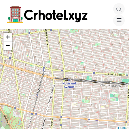
+
−
Leaflet