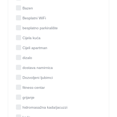
Bazen
Besplatni WiFi
besplatno parkiralište
Cijela kuća
Cijeli apartman
dizalo
dostava namirnica
Dozvoljeni ljubimci
fitness-centar
grijanje
hidromasažna kada/jacuzzi