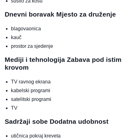
sušilo za kosu
Dnevni boravak
Mjesto za druženje
blagovaonica
kauč
prostor za sjedenje
Mediji i tehnologija
Zabava pod istim
krovom
TV ravnog ekrana
kabelski programi
satelitski programi
TV
Sadržaji sobe
Dodatna udobnost
utičnica pokraj kreveta