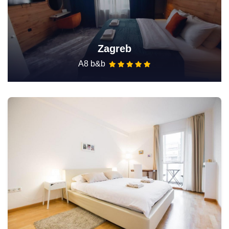
Zagreb
A8 b&b