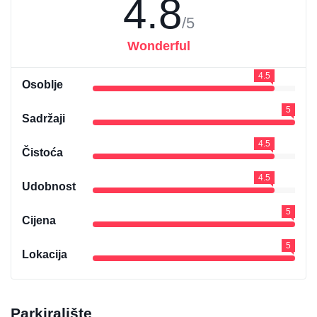
4.8
/5
Wonderful
4.5
Osoblje
5
Sadržaji
4.5
Čistoća
4.5
Udobnost
5
Cijena
5
Lokacija
Parkiralište