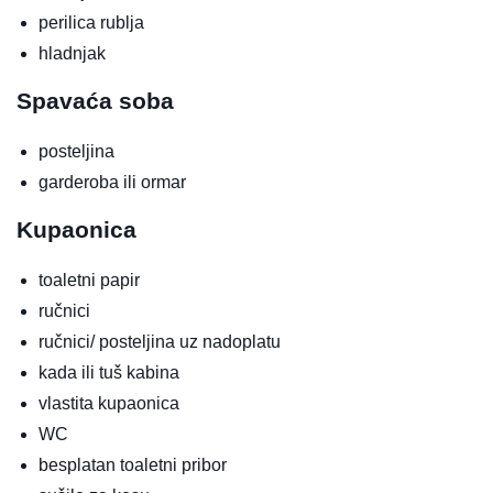
perilica rublja
hladnjak
Spavaća soba
posteljina
garderoba ili ormar
Kupaonica
toaletni papir
ručnici
ručnici/ posteljina uz nadoplatu
kada ili tuš kabina
vlastita kupaonica
WC
besplatan toaletni pribor