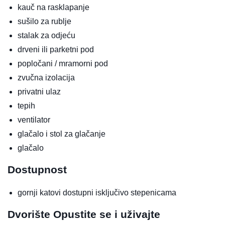
kauč na rasklapanje
sušilo za rublje
stalak za odjeću
drveni ili parketni pod
popločani / mramorni pod
zvučna izolacija
privatni ulaz
tepih
ventilator
glačalo i stol za glačanje
glačalo
Dostupnost
gornji katovi dostupni isključivo stepenicama
Dvorište
Opustite se i uživajte