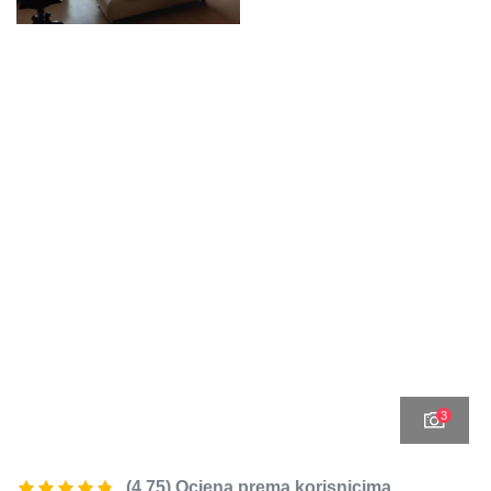
3
(4.75) Ocjena prema korisnicima