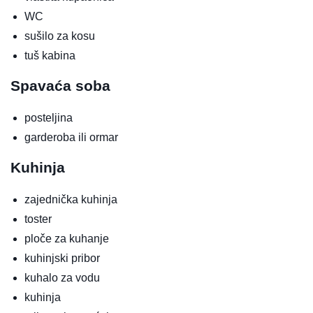
WC
sušilo za kosu
tuš kabina
Spavaća soba
posteljina
garderoba ili ormar
Kuhinja
zajednička kuhinja
toster
ploče za kuhanje
kuhinjski pribor
kuhalo za vodu
kuhinja