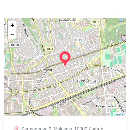
+
−
Leaflet
Sermageova 9, Maksimir, 10000 Zagreb,