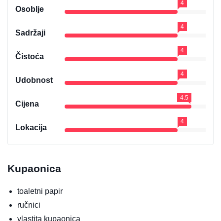
4
Osoblje
4
Sadržaji
4
Čistoća
4
Udobnost
4.5
Cijena
4
Lokacija
Kupaonica
toaletni papir
ručnici
vlastita kupaonica