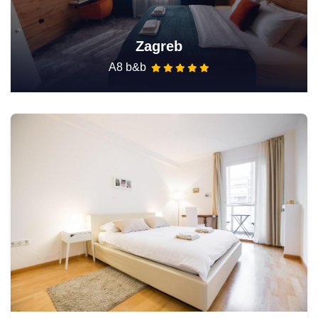
Zagreb
A8 b&b