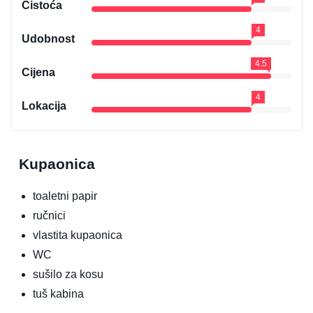
Čistoća
4
Udobnost
4.5
Cijena
4
Lokacija
Kupaonica
toaletni papir
ručnici
vlastita kupaonica
WC
sušilo za kosu
tuš kabina