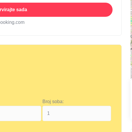
virajte sada
booking.com
Broj soba: