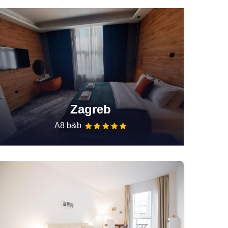
Zagreb
A8 b&b