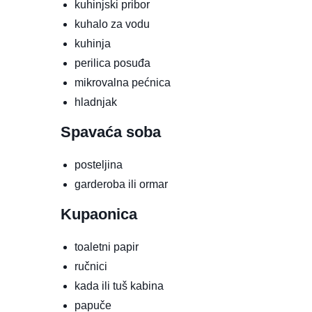
kuhinjski pribor
kuhalo za vodu
kuhinja
perilica posuđa
mikrovalna pećnica
hladnjak
Spavaća soba
posteljina
garderoba ili ormar
Kupaonica
toaletni papir
ručnici
kada ili tuš kabina
papuče