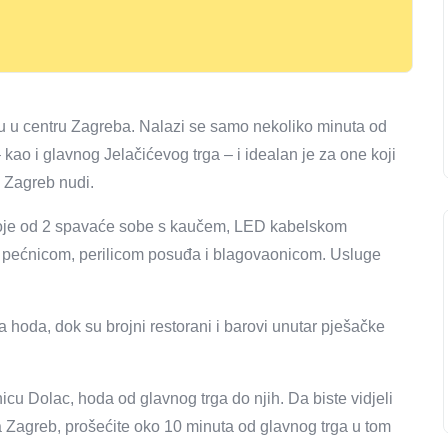
ju u centru Zagreba. Nalazi se samo nekoliko minuta od
kao i glavnog Jelačićevog trga – i idealan je za one koji
o Zagreb nudi.
sastoje od 2 spavaće sobe s kaučem, LED kabelskom
m pećnicom, perilicom posuđa i blagovaonicom. Usluge
 hoda, dok su brojni restorani i barovi unutar pješačke
žnicu Dolac, hoda od glavnog trga do njih. Da biste vidjeli
na Zagreb, prošećite oko 10 minuta od glavnog trga u tom