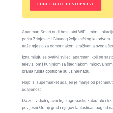
Apartman Smart nudi besplatni WiFi i mirnu lokaci
parka Zrinjevac i Glavnog željezničkog kolodvora – 
traže mjesto za odmor nakon istraživanja svega št
Iznajmljuju se ovakvi svijetli apartmani koji se 
televizijom i kuhinjom sa štednjakom, mikrovalno
pranja rublja dostupne su uz naknadu.
Najbliži supermarket udaljen je manje od pet minuta
udaljenosti.
Da želi vidjeti glavni trg, zagrebačku katedralu i tr
povijesni Gornji grad i njegov fantastičan pogled 