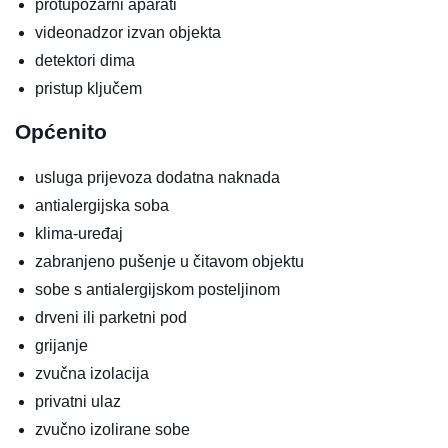
protupožarni aparati
videonadzor izvan objekta
detektori dima
pristup ključem
Općenito
usluga prijevoza
dodatna naknada
antialergijska soba
klima-uređaj
zabranjeno pušenje u čitavom objektu
sobe s antialergijskom posteljinom
drveni ili parketni pod
grijanje
zvučna izolacija
privatni ulaz
zvučno izolirane sobe