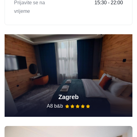
Prijavite se na
15:30 - 22:00
vrijeme
Zagreb
A8 b&b