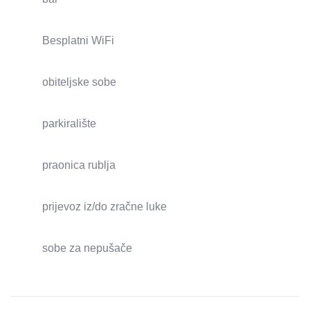
Besplatni WiFi
obiteljske sobe
parkiralište
praonica rublja
prijevoz iz/do zračne luke
sobe za nepušače