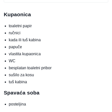
Kupaonica
toaletni papir
ručnici
kada ili tuš kabina
papuče
vlastita kupaonica
WC
besplatan toaletni pribor
sušilo za kosu
tuš kabina
Spavaća soba
posteljina