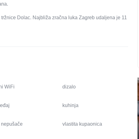
ana.
ržnice Dolac. Najbliža zračna luka Zagreb udaljena je 11
ni WiFi
dizalo
ređaj
kuhinja
 nepušače
vlastita kupaonica