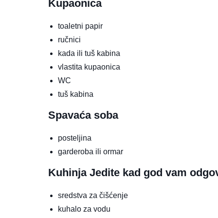
Kupaonica
toaletni papir
ručnici
kada ili tuš kabina
vlastita kupaonica
WC
tuš kabina
Spavaća soba
posteljina
garderoba ili ormar
Kuhinja
Jedite kad god vam odgo
sredstva za čišćenje
kuhalo za vodu