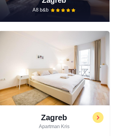
Zagreb
A8 b&b
Zagreb
Apartman Kris