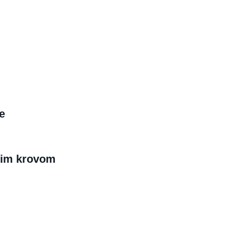
e
tim krovom