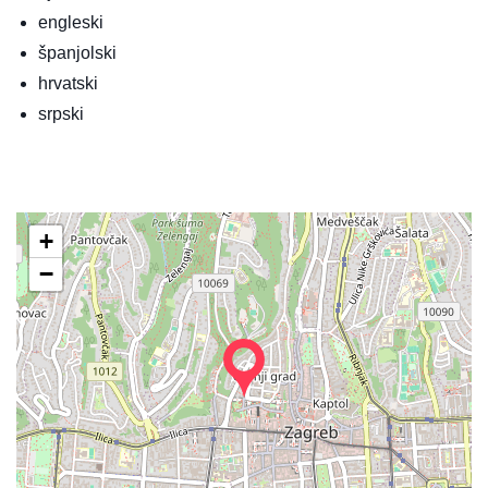
engleski
španjolski
hrvatski
srpski
+
−