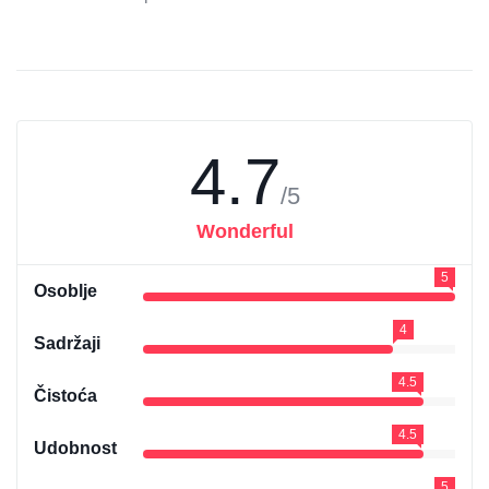
4.7
/5
Wonderful
5
Osoblje
4
Sadržaji
4.5
Čistoća
4.5
Udobnost
5