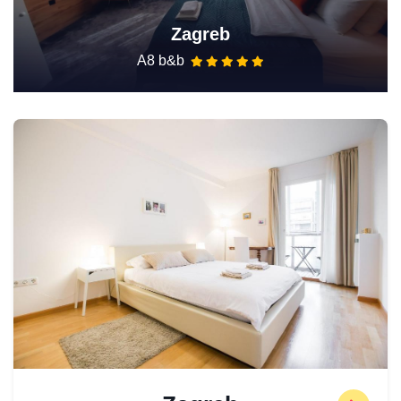
Zagreb
A8 b&b