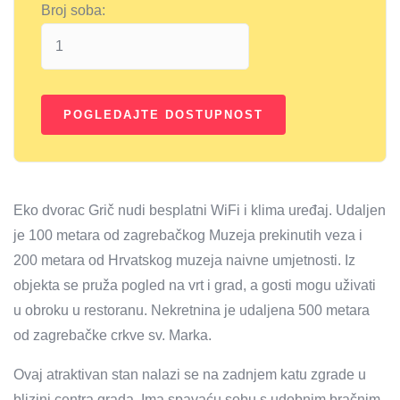
Broj soba:
Eko dvorac Grič nudi besplatni WiFi i klima uređaj. Udaljen
je 100 metara od zagrebačkog Muzeja prekinutih veza i
200 metara od Hrvatskog muzeja naivne umjetnosti. Iz
objekta se pruža pogled na vrt i grad, a gosti mogu uživati ​​
u obroku u restoranu. Nekretnina je udaljena 500 metara
od zagrebačke crkve sv. Marka.
Ovaj atraktivan stan nalazi se na zadnjem katu zgrade u
blizini centra grada. Ima spavaću sobu s udobnim bračnim