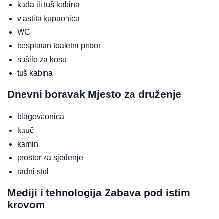
kada ili tuš kabina
vlastita kupaonica
WC
besplatan toaletni pribor
sušilo za kosu
tuš kabina
Dnevni boravak
Mjesto za druženje
blagovaonica
kauč
kamin
prostor za sjedenje
radni stol
Mediji i tehnologija
Zabava pod istim
krovom