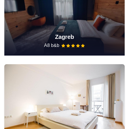
Zagreb
A8 b&b