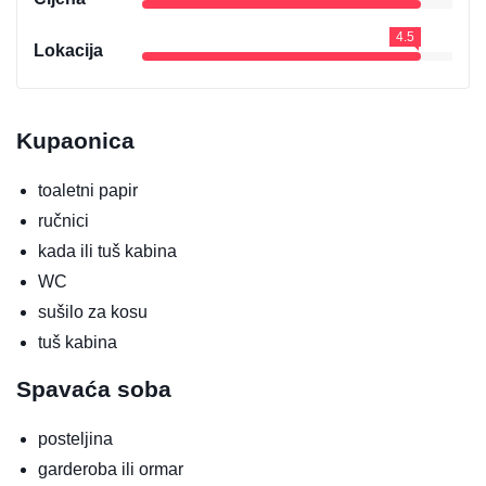
4.5
Lokacija
Kupaonica
toaletni papir
ručnici
kada ili tuš kabina
WC
sušilo za kosu
tuš kabina
Spavaća soba
posteljina
garderoba ili ormar