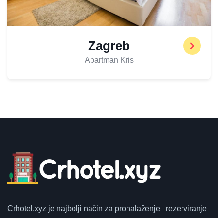
Zagreb
Apartman Kris
Crhotel.xyz
je najbolji način za pronalaženje i rezerviranje