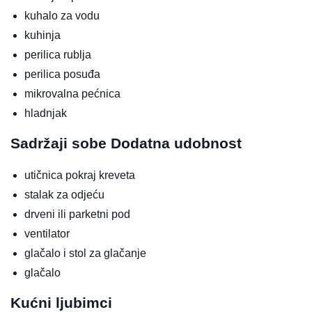
kuhalo za vodu
kuhinja
perilica rublja
perilica posuđa
mikrovalna pećnica
hladnjak
Sadržaji sobe
Dodatna udobnost
utičnica pokraj kreveta
stalak za odjeću
drveni ili parketni pod
ventilator
glačalo i stol za glačanje
glačalo
Kućni ljubimci