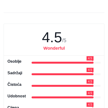
4.5
/5
Wonderful
4.5
Osoblje
4.5
Sadržaji
4.5
Čistoća
4.5
Udobnost
4.5
Cijena