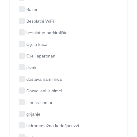
Bazen
Besplatni WiFi
besplatno parkiralište
Cijela kuća
Cijeli apartman
dizalo
dostava namirnica
Dozvoljeni ljubimci
fitness-centar
grijanje
hidromasažna kada/jacuzzi