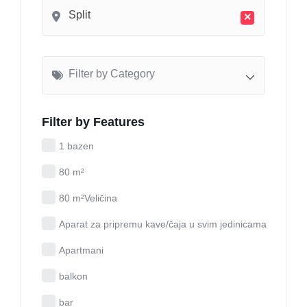
Split
×
Filter by Category
Filter by Features
1 bazen
80 m²
80 m²Veličina
Aparat za pripremu kave/čaja u svim jedinicama
Apartmani
balkon
bar