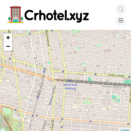
+
−
Leaflet