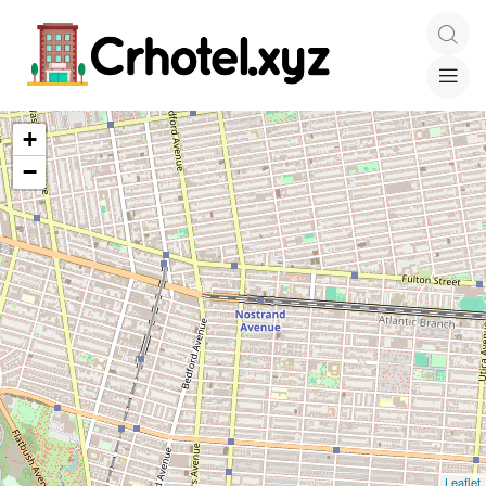
+
−
Leaflet