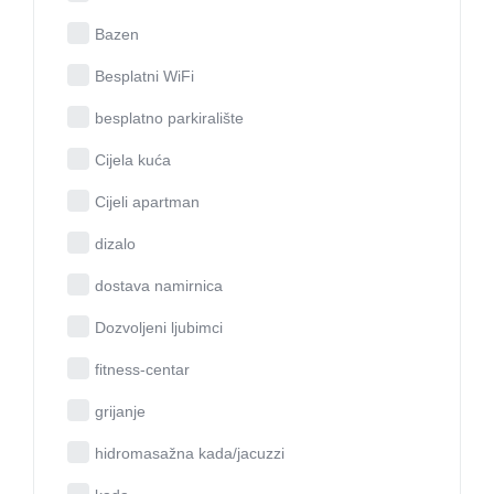
Bazen
Besplatni WiFi
besplatno parkiralište
Cijela kuća
Cijeli apartman
dizalo
dostava namirnica
Dozvoljeni ljubimci
fitness-centar
grijanje
hidromasažna kada/jacuzzi