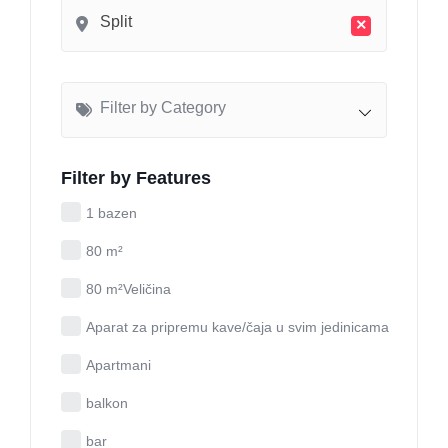
Split
×
Filter by Category
Filter by Features
1 bazen
80 m²
80 m²Veličina
Aparat za pripremu kave/čaja u svim jedinicama
Apartmani
balkon
bar