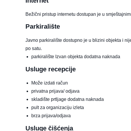
Internet
Bežični pristup internetu dostupan je u smještajnim
Parkiralište
Javno parkiralište dostupno je u blizini objekta i n
po satu.
parkiralište
Izvan objekta
dodatna naknada
Usluge recepcije
Može izdati račun
privatna prijava/ odjava
skladište prtljage
dodatna naknada
pult za organizaciju izleta
brza prijava/odjava
Usluge čišćenja