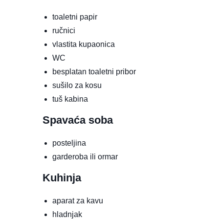
toaletni papir
ručnici
vlastita kupaonica
WC
besplatan toaletni pribor
sušilo za kosu
tuš kabina
Spavaća soba
posteljina
garderoba ili ormar
Kuhinja
aparat za kavu
hladnjak