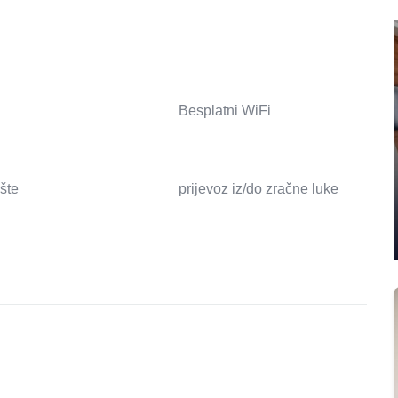
Besplatni WiFi
ište
prijevoz iz/do zračne luke