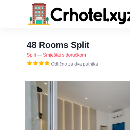
48 Rooms Split
Split
—
Smještaj s doručkom
Odlično za dva putnika