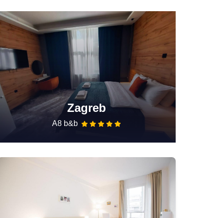
Zagreb
A8 b&b