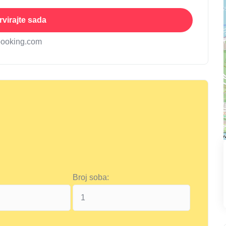
virajte sada
booking.com
Broj soba: