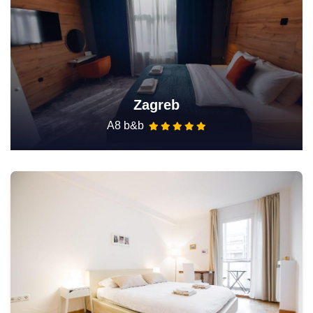
Zagreb
A8 b&b