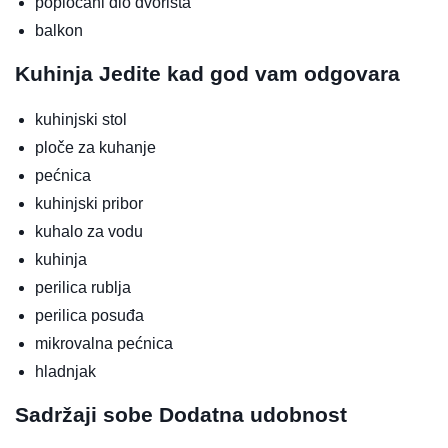
popločani dio dvorišta
balkon
Kuhinja
Jedite kad god vam odgovara
kuhinjski stol
ploče za kuhanje
pećnica
kuhinjski pribor
kuhalo za vodu
kuhinja
perilica rublja
perilica posuđa
mikrovalna pećnica
hladnjak
Sadržaji sobe
Dodatna udobnost