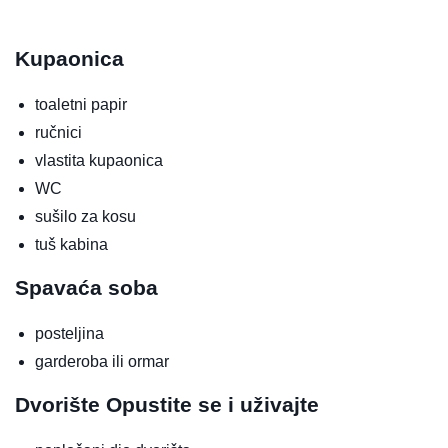
Kupaonica
toaletni papir
ručnici
vlastita kupaonica
WC
sušilo za kosu
tuš kabina
Spavaća soba
posteljina
garderoba ili ormar
Dvorište
Opustite se i uživajte