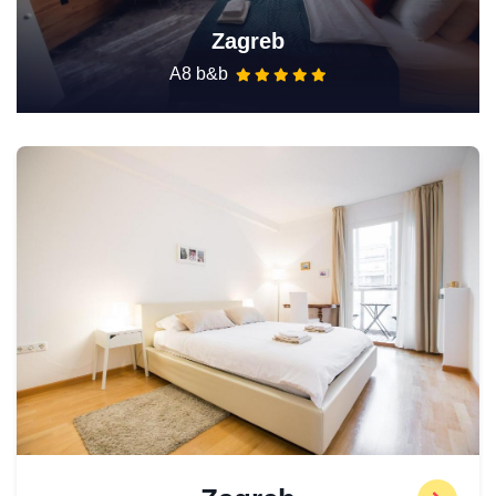
Zagreb
A8 b&b