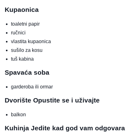
Kupaonica
toaletni papir
ručnici
vlastita kupaonica
sušilo za kosu
tuš kabina
Spavaća soba
garderoba ili ormar
Dvorište
Opustite se i uživajte
balkon
Kuhinja
Jedite kad god vam odgovara