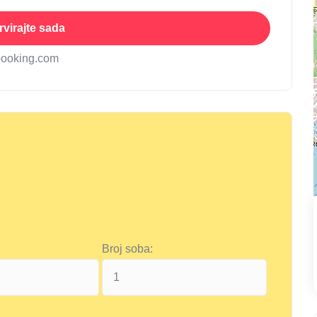
virajte sada
booking.com
Broj soba: