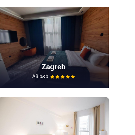
Zagreb
A8 b&b