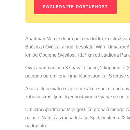
Apartman Mija je dobra polazna točka za istraživanje
Bačvica i Ovčica, a nudi besplatni WiFi, klima-uređa
km od Obojene Svjetlosti i 1,7 km od stadiona Park
Ovaj apartman ima 3 spavaće sobe, 2 kupaonice (s k
potpuno opremljena i ima blagovaonicu. S terase s
Ako želite uživati ​​u svježem zraku i suncu, onda ov
zabavu s roštiljem ili jednostavno uživanje u suncu 
U blizini Apartmana Mija gosti će pronaći mnoga zan
palače. Najbliža zračna luka je Split, udaljena 23 
nadoplatu.