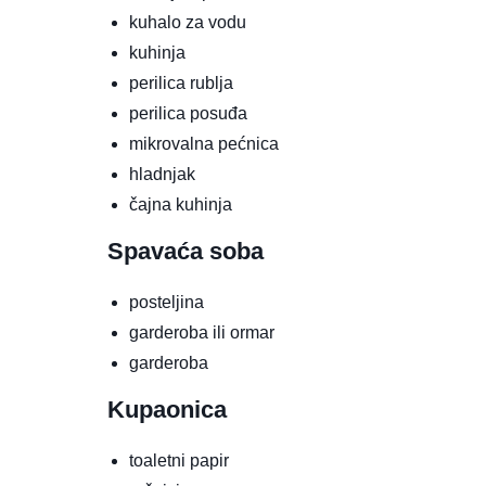
kuhalo za vodu
kuhinja
perilica rublja
perilica posuđa
mikrovalna pećnica
hladnjak
čajna kuhinja
Spavaća soba
posteljina
garderoba ili ormar
garderoba
Kupaonica
toaletni papir