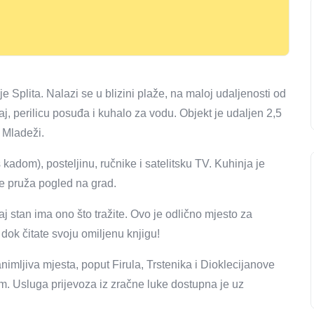
 Splita. Nalazi se u blizini plaže, na maloj udaljenosti od
j, perilicu posuđa i kuhalo za vodu. Objekt je udaljen 2,5
 Mladeži.
adom), posteljinu, ručnike i satelitsku TV. Kuhinja je
e pruža pogled na grad.
aj stan ima ono što tražite. Ovo je odlično mjesto za
dok čitate svoju omiljenu knjigu!
imljiva mjesta, poput Firula, Trstenika i Dioklecijanove
km. Usluga prijevoza iz zračne luke dostupna je uz