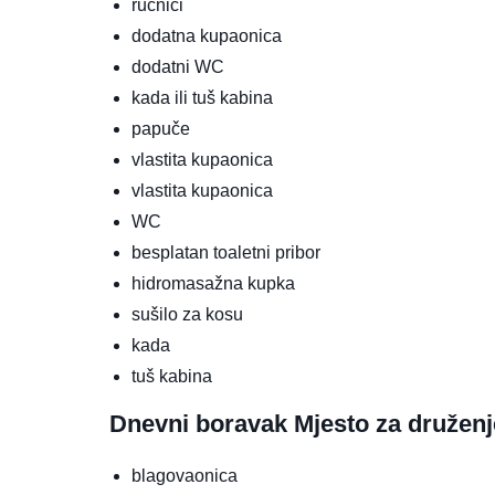
ručnici
dodatna kupaonica
dodatni WC
kada ili tuš kabina
papuče
vlastita kupaonica
vlastita kupaonica
WC
besplatan toaletni pribor
hidromasažna kupka
sušilo za kosu
kada
tuš kabina
Dnevni boravak
Mjesto za druženj
blagovaonica