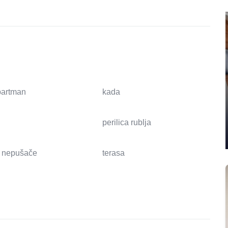
apartman
kada
perilica rublja
 nepušače
terasa