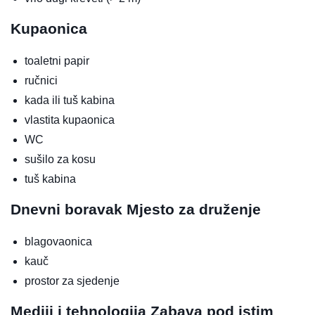
Kupaonica
toaletni papir
ručnici
kada ili tuš kabina
vlastita kupaonica
WC
sušilo za kosu
tuš kabina
Dnevni boravak
Mjesto za druženje
blagovaonica
kauč
prostor za sjedenje
Mediji i tehnologija
Zabava pod istim