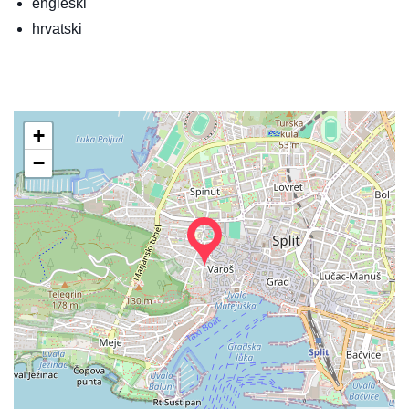
engleski
hrvatski
+
−