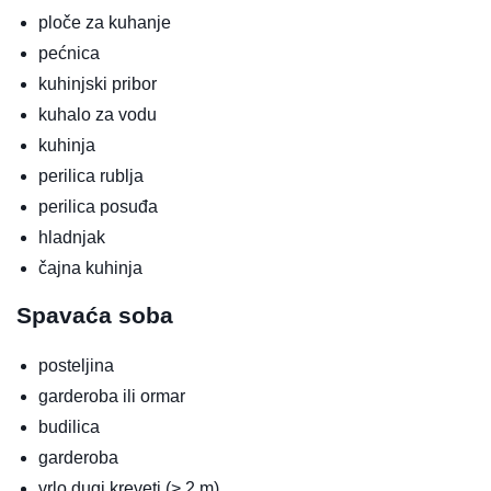
ploče za kuhanje
pećnica
kuhinjski pribor
kuhalo za vodu
kuhinja
perilica rublja
perilica posuđa
hladnjak
čajna kuhinja
Spavaća soba
posteljina
garderoba ili ormar
budilica
garderoba
vrlo dugi kreveti (> 2 m)