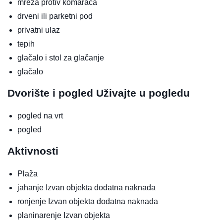
mreža protiv komaraca
drveni ili parketni pod
privatni ulaz
tepih
glačalo i stol za glačanje
glačalo
Dvorište i pogled
Uživajte u pogledu
pogled na vrt
pogled
Aktivnosti
Plaža
jahanje
Izvan objekta
dodatna naknada
ronjenje
Izvan objekta
dodatna naknada
planinarenje
Izvan objekta