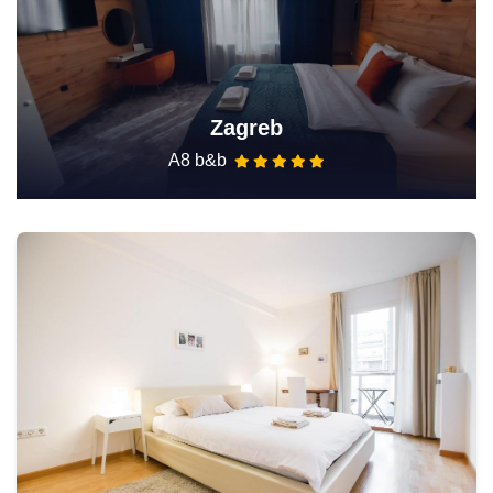
Zagreb
A8 b&b