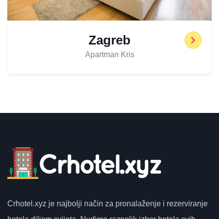
Zagreb
Apartman Kris
Crhotel.xyz
je najbolji način za pronalaženje i rezerviranje