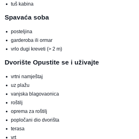
tuš kabina
Spavaća soba
posteljina
garderoba ili ormar
vrlo dugi kreveti (> 2 m)
Dvorište
Opustite se i uživajte
vrtni namještaj
uz plažu
vanjska blagovaonica
roštilj
oprema za roštilj
popločani dio dvorišta
terasa
vrt