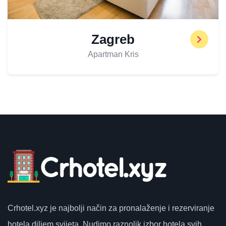
Zagreb
Apartman Kris
Crhotel.xyz
je najbolji način za pronalaženje i rezerviranje
hotela diljem svijeta.
Nudimo raznolik izbor hotela svih