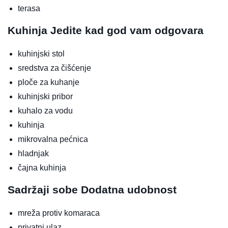
terasa
Kuhinja
Jedite kad god vam odgovara
kuhinjski stol
sredstva za čišćenje
ploče za kuhanje
kuhinjski pribor
kuhalo za vodu
kuhinja
mikrovalna pećnica
hladnjak
čajna kuhinja
Sadržaji sobe
Dodatna udobnost
mreža protiv komaraca
privatni ulaz