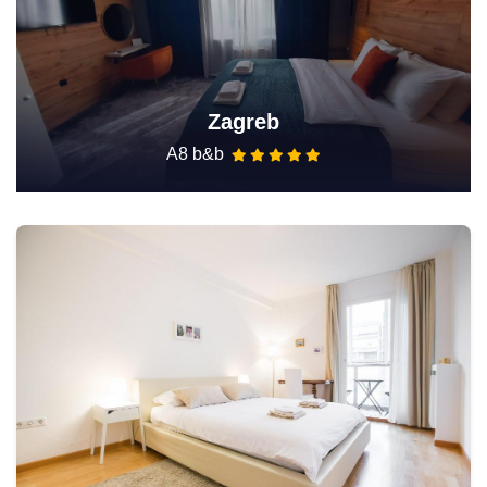
Zagreb
A8 b&b