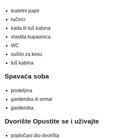
toaletni papir
ručnici
kada ili tuš kabina
vlastita kupaonica
WC
sušilo za kosu
tuš kabina
Spavaća soba
posteljina
garderoba ili ormar
garderoba
Dvorište
Opustite se i uživajte
popločani dio dvorišta