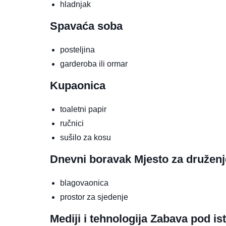
hladnjak
Spavaća soba
posteljina
garderoba ili ormar
Kupaonica
toaletni papir
ručnici
sušilo za kosu
Dnevni boravak
Mjesto za druženj
blagovaonica
prostor za sjedenje
Mediji i tehnologija
Zabava pod is