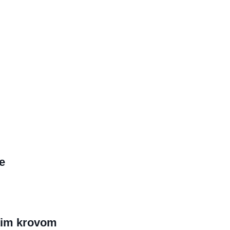
e
tim krovom