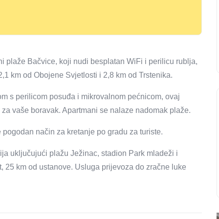
i plaže Bačvice, koji nudi besplatan WiFi i perilicu rublja,
2,1 km od Obojene Svjetlosti i 2,8 km od Trstenika.
om s perilicom posuđa i mikrovalnom pećnicom, ovaj
 za vaše boravak. Apartmani se nalaze nadomak plaže.
e pogodan način za kretanje po gradu za turiste.
ja uključujući plažu Ježinac, stadion Park mladeži i
it, 25 km od ustanove. Usluga prijevoza do zračne luke