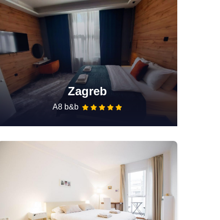
Zagreb
A8 b&b