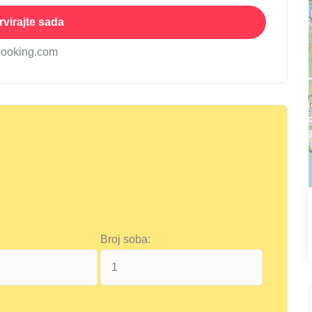
virajte sada
booking.com
Broj soba: