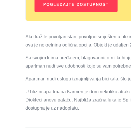
Ako tražite povoljan stan, povoljno smješten u blizin
ova je nekretnina odlična opcija. Objekt je udaljen 
Sa svojim klima uređajem, blagovaonicom i kuhinj
apartman nudi sve udobnosti koje su vam potrebne
Apartman nudi uslugu iznajmljivanja bicikala, što j
U blizini apartmana Karmen je dom nekoliko atrakci
Dioklecijanovu palaču. Najbliža zračna luka je Spl
dostupna je uz nadoplatu.