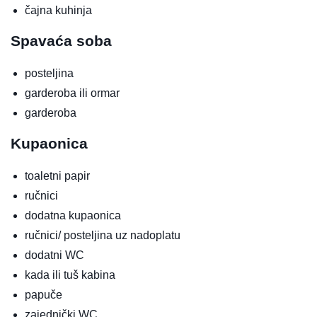
čajna kuhinja
Spavaća soba
posteljina
garderoba ili ormar
garderoba
Kupaonica
toaletni papir
ručnici
dodatna kupaonica
ručnici/ posteljina uz nadoplatu
dodatni WC
kada ili tuš kabina
papuče
zajednički WC