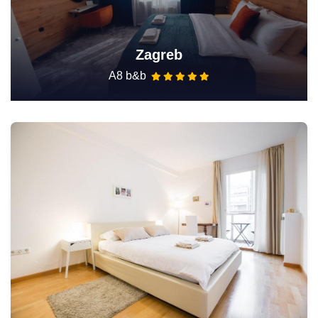
Zagreb
A8 b&b