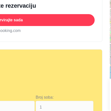
e rezervaciju
virajte sada
booking.com
Broj soba: