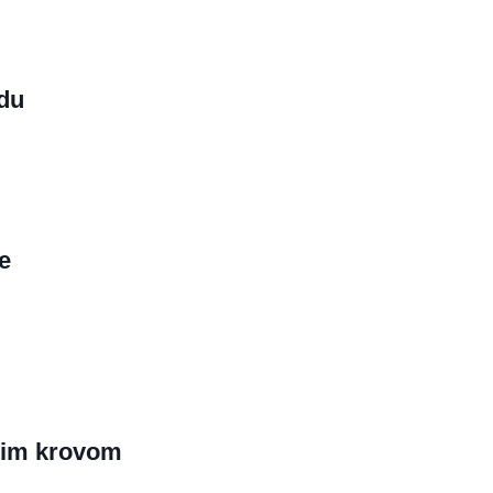
edu
e
tim krovom