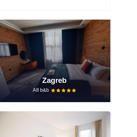
Zagreb
A8 b&b