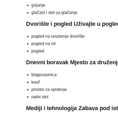
grijanje
glačalo i stol za glačanje
Dvorište i pogled
Uživajte u pogl
pogled na unutarnje dvorište
pogled na vrt
pogled
Dnevni boravak
Mjesto za druženj
blagovaonica
kauč
prostor za sjedenje
radni stol
Mediji i tehnologija
Zabava pod is