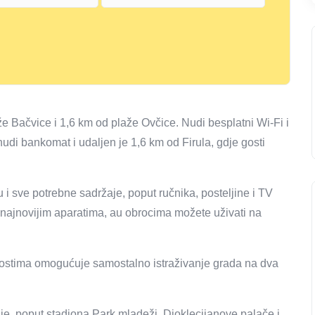
že Bačvice i 1,6 km od plaže Ovčice. Nudi besplatni Wi-Fi i
udi bankomat i udaljen je 1,6 km od Firula, gdje gosti
 sve potrebne sadržaje, poput ručnika, posteljine i TV
najnovijim aparatima, au obrocima možete uživati ​​na
 gostima omogućuje samostalno istraživanje grada na dva
je, poput stadiona Park mladeži, Dioklecijanove palače i