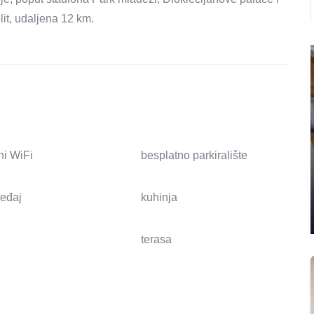
lit, udaljena 12 km.
ni WiFi
besplatno parkiralište
ređaj
kuhinja
terasa