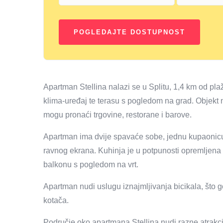
Apartman Stellina nalazi se u Splitu, 1,4 km od pla
klima-uređaj te terasu s pogledom na grad. Objekt n
mogu pronaći trgovine, restorane i barove.
Apartman ima dvije spavaće sobe, jednu kupaonicu i
ravnog ekrana. Kuhinja je u potpunosti opremljena 
balkonu s pogledom na vrt.
Apartman nudi uslugu iznajmljivanja bicikala, što
kotača.
Područje oko apartmana Stellina nudi razne atrakci