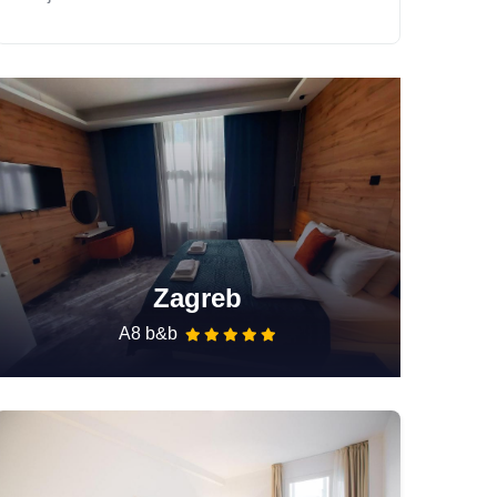
Zagreb
A8 b&b