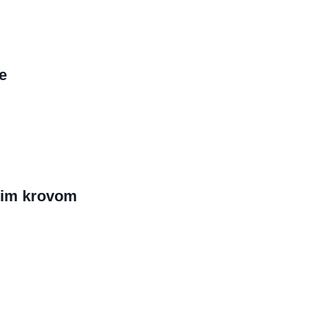
e
tim krovom