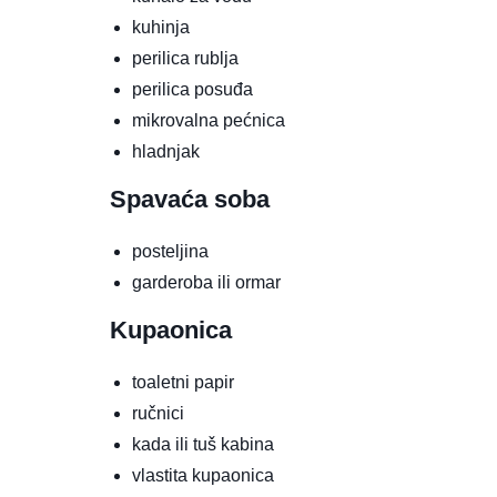
kuhinja
perilica rublja
perilica posuđa
mikrovalna pećnica
hladnjak
Spavaća soba
posteljina
garderoba ili ormar
Kupaonica
toaletni papir
ručnici
kada ili tuš kabina
vlastita kupaonica