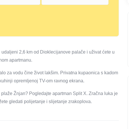
e udaljeni 2,6 km od Dioklecijanove palače i uživat ćete u
rnom apartmanu.
alo za vodu čine život lakšim. Privatna kupaonica s kadom
 kuhinji opremljenoj TV-om ravnog ekrana.
 i plaže Žnjan? Pogledajte apartman Split X. Zračna luka je
e gledati polijetanje i slijetanje zrakoplova.