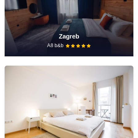
Zagreb
A8 b&b