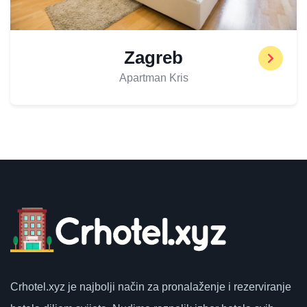
Zagreb
Apartman Kris
Crhotel.xyz
je najbolji način za pronalaženje i rezerviranje