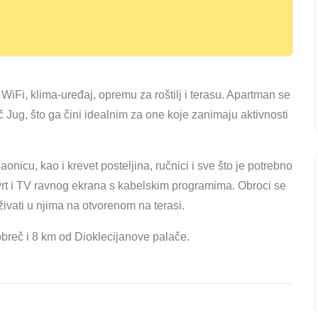
WiFi, klima-uređaj, opremu za roštilj i terasu. Apartman se
č Jug, što ga čini idealnim za one koje zanimaju aktivnosti
icu, kao i krevet posteljina, ručnici i sve što je potrebno
vrt i TV ravnog ekrana s kabelskim programima. Obroci se
ivati ​​u njima na otvorenom na terasi.
breč i 8 km od Dioklecijanove palače.