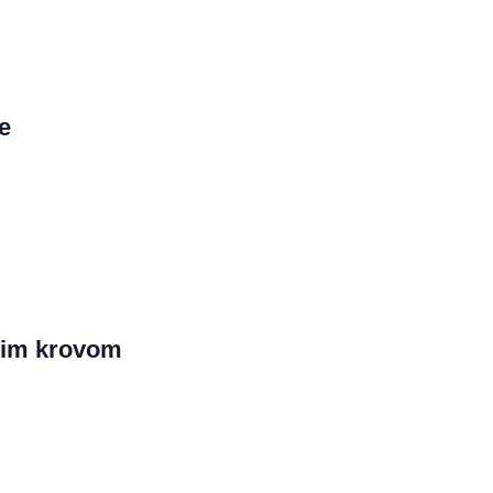
e
tim krovom