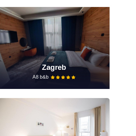
Zagreb
A8 b&b