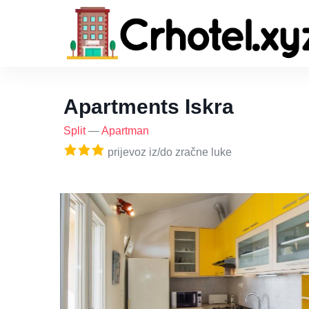
Apartments Iskra
Split
—
Apartman
prijevoz iz/do zračne luke