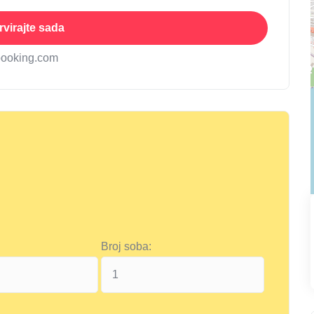
virajte sada
booking.com
Broj soba: