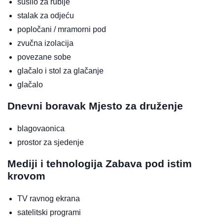
sušilo za rublje
stalak za odjeću
popločani / mramorni pod
zvučna izolacija
povezane sobe
glačalo i stol za glačanje
glačalo
Dnevni boravak
Mjesto za druženje
blagovaonica
prostor za sjedenje
Mediji i tehnologija
Zabava pod istim
krovom
TV ravnog ekrana
satelitski programi