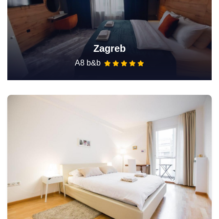
Zagreb
A8 b&b