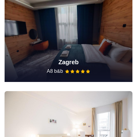
Zagreb
A8 b&b