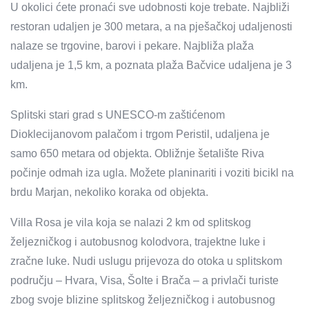
U okolici ćete pronaći sve udobnosti koje trebate. Najbliži
restoran udaljen je 300 metara, a na pješačkoj udaljenosti
nalaze se trgovine, barovi i pekare. Najbliža plaža
udaljena je 1,5 km, a poznata plaža Bačvice udaljena je 3
km.
Splitski stari grad s UNESCO-m zaštićenom
Dioklecijanovom palačom i trgom Peristil, udaljena je
samo 650 metara od objekta. Obližnje šetalište Riva
počinje odmah iza ugla. Možete planinariti i voziti bicikl na
brdu Marjan, nekoliko koraka od objekta.
Villa Rosa je vila koja se nalazi 2 km od splitskog
željezničkog i autobusnog kolodvora, trajektne luke i
zračne luke. Nudi uslugu prijevoza do otoka u splitskom
području – Hvara, Visa, Šolte i Brača – a privlači turiste
zbog svoje blizine splitskog željezničkog i autobusnog