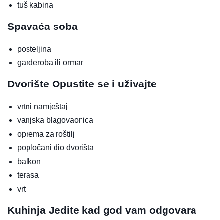
tuš kabina
Spavaća soba
posteljina
garderoba ili ormar
Dvorište
Opustite se i uživajte
vrtni namještaj
vanjska blagovaonica
oprema za roštilj
popločani dio dvorišta
balkon
terasa
vrt
Kuhinja
Jedite kad god vam odgovara