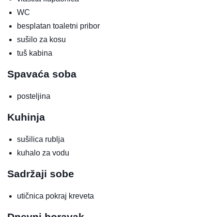
WC
besplatan toaletni pribor
sušilo za kosu
tuš kabina
Spavaća soba
posteljina
Kuhinja
sušilica rublja
kuhalo za vodu
Sadržaji sobe
utičnica pokraj kreveta
Dnevni boravak