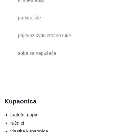
klima-uređaj
parkiralište
prijevoz iz/do zračne luke
sobe za nepušače
Kupaonica
toaletni papir
ručnici
vlastita kupaonica