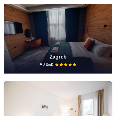
Zagreb
A8 b&b