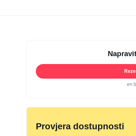
Napravit
Rezer
en 
Provjera dostupnosti