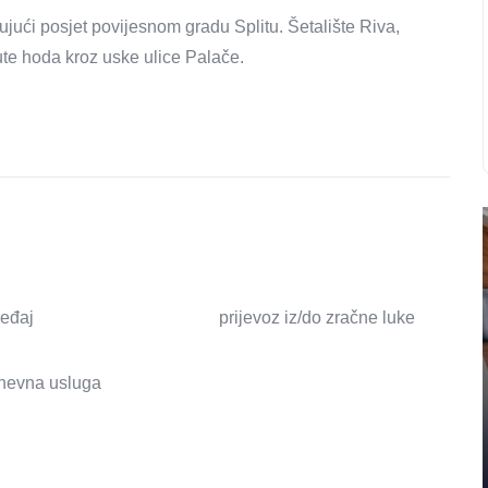
ujući posjet povijesnom gradu Splitu. Šetalište Riva,
ute hoda kroz uske ulice Palače.
ređaj
prijevoz iz/do zračne luke
nevna usluga