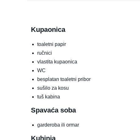
Kupaonica
toaletni papir
ručnici
vlastita kupaonica
WC
besplatan toaletni pribor
sušilo za kosu
tuš kabina
Spavaća soba
garderoba ili ormar
Kuhinja