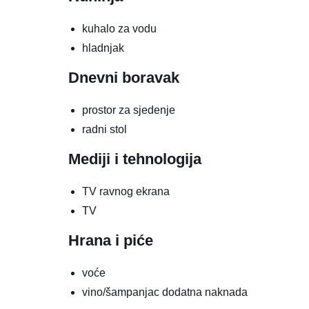
kuhalo za vodu
hladnjak
Dnevni boravak
prostor za sjedenje
radni stol
Mediji i tehnologija
TV ravnog ekrana
TV
Hrana i piće
voće
vino/šampanjac
dodatna naknada