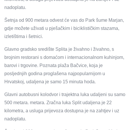
nadoplatu.
Šetnja od 900 metara odvest će vas do Park šume Marjan,
gdje možete uživati ​​u pješačkim i biciklističkim stazama,
izletištima i šetnici.
Glavno gradsko središte Splita je živahno i živahno, s
brojnim restorani s domaćom i internacionalnom kuhinjom,
barovi i trgovine. Poznata plaža Bačvice, koja je
posljednjih godina proglašena najpopularnijom u
Hrvatskoj, udaljena je samo 15 minuta hoda.
Glavni autobusni kolodvor i trajektna luka udaljeni su samo
500 metara. metara. Zračna luka Split udaljena je 22
kilometra, a usluga prijevoza dostupna je na zahtjev i uz
nadoplatu.