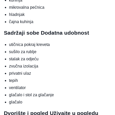
kuhinja
mikrovalna pećnica
hladnjak
čajna kuhinja
Sadržaji sobe
Dodatna udobnost
utičnica pokraj kreveta
sušilo za rublje
stalak za odjeću
zvučna izolacija
privatni ulaz
tepih
ventilator
glačalo i stol za glačanje
glačalo
Dvorište i pogled
Uživajte u pogledu