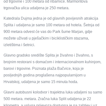
od trgovine i 100 metara od ribarnice. Marmontova
trgovačka ulica udaljena je 250 metara.
Katedrala Dujma jedna je od glavnih povijesnih atrakcija
Splita i udaljena je samo 100 metara od hotela. Šetnja od
900 metara odvest će vas do Park šume Marjan, gdje
možete uživati ​​u pješačkim i biciklističkim stazama,
izletištima i šetnici.
Glavno gradsko središte Splita je živahno i živahno, s
brojnim restorani s domaćom i internacionalnom kuhinjom,
barovi i trgovine. Poznata plaža Bačvice, koja je
posljednjih godina proglašena najpopularnijom u
Hrvatskoj, udaljena je samo 15 minuta hoda.
Glavni autobusni kolodvor i trajektna luka udaljeni su samo
500 metara. metara. Zračna luka Split udaljena je 22
kilometra, a usluga prijevoza dostupna je na zahtjev i uz