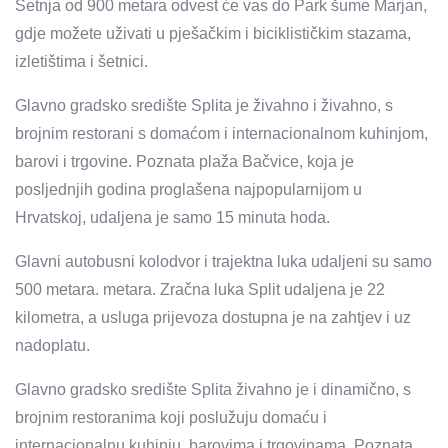
Šetnja od 900 metara odvest će vas do Park šume Marjan,
gdje možete uživati ​​u pješačkim i biciklističkim stazama,
izletištima i šetnici.
Glavno gradsko središte Splita je živahno i živahno, s
brojnim restorani s domaćom i internacionalnom kuhinjom,
barovi i trgovine. Poznata plaža Bačvice, koja je
posljednjih godina proglašena najpopularnijom u
Hrvatskoj, udaljena je samo 15 minuta hoda.
Glavni autobusni kolodvor i trajektna luka udaljeni su samo
500 metara. metara. Zračna luka Split udaljena je 22
kilometra, a usluga prijevoza dostupna je na zahtjev i uz
nadoplatu.
Glavno gradsko središte Splita živahno je i dinamično, s
brojnim restoranima koji poslužuju domaću i
internacionalnu kuhinju, barovima i trgovinama. Poznata