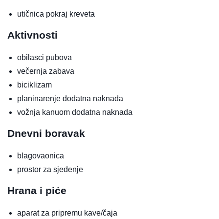
utičnica pokraj kreveta
Aktivnosti
obilasci pubova
večernja zabava
biciklizam
planinarenje
dodatna naknada
vožnja kanuom
dodatna naknada
Dnevni boravak
blagovaonica
prostor za sjedenje
Hrana i piće
aparat za pripremu kave/čaja