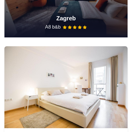
Zagreb
A8 b&b