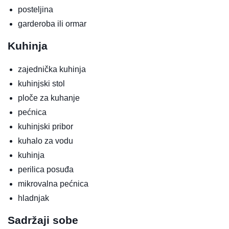
posteljina
garderoba ili ormar
Kuhinja
zajednička kuhinja
kuhinjski stol
ploče za kuhanje
pećnica
kuhinjski pribor
kuhalo za vodu
kuhinja
perilica posuđa
mikrovalna pećnica
hladnjak
Sadržaji sobe