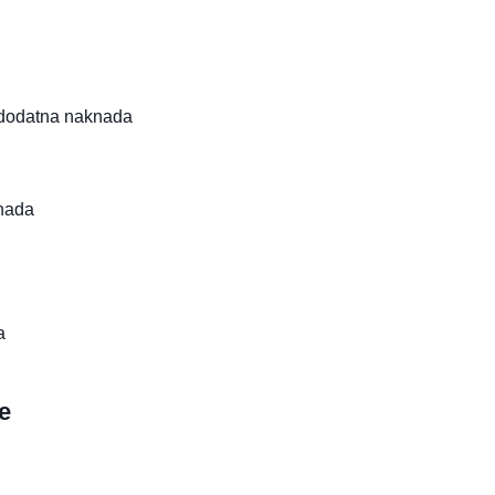
dodatna naknada
nada
a
e