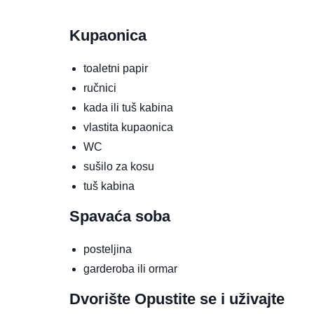
Kupaonica
toaletni papir
ručnici
kada ili tuš kabina
vlastita kupaonica
WC
sušilo za kosu
tuš kabina
Spavaća soba
posteljina
garderoba ili ormar
Dvorište
Opustite se i uživajte