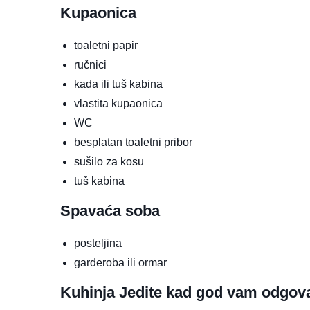
Kupaonica
toaletni papir
ručnici
kada ili tuš kabina
vlastita kupaonica
WC
besplatan toaletni pribor
sušilo za kosu
tuš kabina
Spavaća soba
posteljina
garderoba ili ormar
Kuhinja
Jedite kad god vam odgov