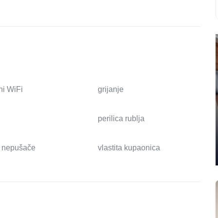
ni WiFi
grijanje
perilica rublja
 nepušače
vlastita kupaonica