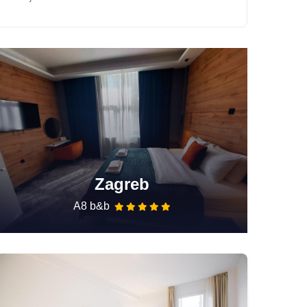
Zagreb
A8 b&b