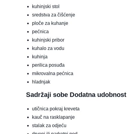
kuhinjski stol
sredstva za čišćenje
ploče za kuhanje
pećnica
kuhinjski pribor
kuhalo za vodu
kuhinja
perilica posuđa
mikrovalna pećnica
hladnjak
Sadržaji sobe
Dodatna udobnost
utičnica pokraj kreveta
kauč na rasklapanje
stalak za odjeću
drveni ili parketni pod