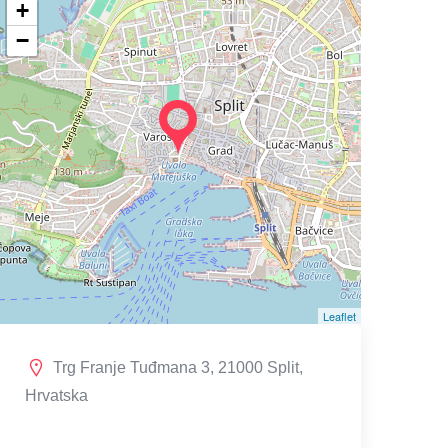
+
−
Leaflet
Trg Franje Tuđmana 3, 21000 Split,
Hrvatska