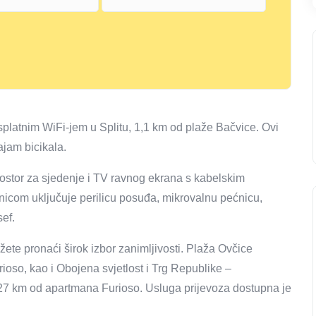
splatnim WiFi-jem u Splitu, 1,1 km od plaže Bačvice. Ovi
ajam bicikala.
ostor za sjedenje i TV ravnog ekrana s kabelskim
icom uključuje perilicu posuđa, mikrovalnu pećnicu,
sef.
ete pronaći širok izbor zanimljivosti. Plaža Ovčice
oso, kao i Obojena svjetlost i Trg Republike –
je 27 km od apartmana Furioso. Usluga prijevoza dostupna je