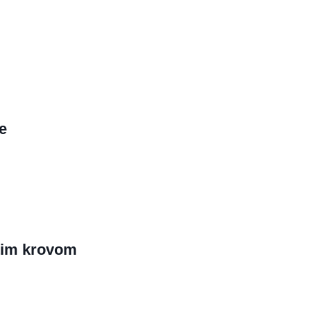
e
tim krovom