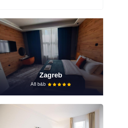
Zagreb
A8 b&b