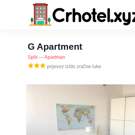
G Apartment
Split
—
Apartman
prijevoz iz/do zračne luke