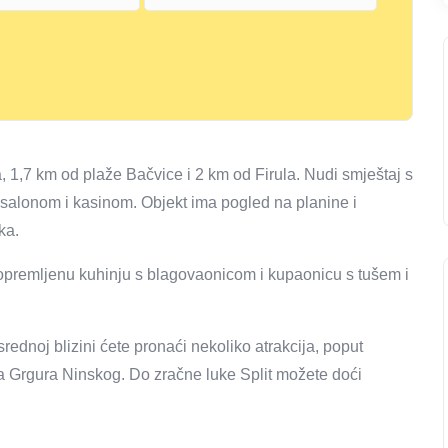
a, 1,7 km od plaže Bačvice i 2 km od Firula. Nudi smještaj s
salonom i kasinom. Objekt ima pogled na planine i
ka.
premljenu kuhinju s blagovaonicom i kupaonicu s tušem i
ednoj blizini ćete pronaći nekoliko atrakcija, poput
pa Grgura Ninskog. Do zračne luke Split možete doći