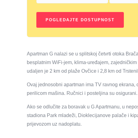
Apartman G nalazi se u splitskoj četvrti otoka Brač
besplatnim WiFi-jem, klima-uređajem, zajedničkim 
udaljen je 2 km od plaže Ovčice i 2,8 km od Trsteni
Ovaj jednosobni apartman ima TV ravnog ekrana, o
perilicom mašina. Ručnici i posteljina su osigurani.
Ako se odlučite za boravak u G Apartmanu, u neposr
stadiona Park mladeži, Dioklecijanove palače i ki
prijevozom uz nadoplatu.