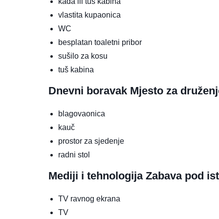
kada ili tuš kabina
vlastita kupaonica
WC
besplatan toaletni pribor
sušilo za kosu
tuš kabina
Dnevni boravak
Mjesto za druženj
blagovaonica
kauč
prostor za sjedenje
radni stol
Mediji i tehnologija
Zabava pod is
TV ravnog ekrana
TV