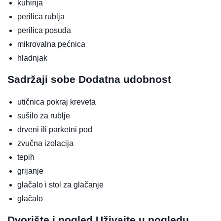
kuhinja
perilica rublja
perilica posuđa
mikrovalna pećnica
hladnjak
Sadržaji sobe
Dodatna udobnost
utičnica pokraj kreveta
sušilo za rublje
drveni ili parketni pod
zvučna izolacija
tepih
grijanje
glačalo i stol za glačanje
glačalo
Dvorište i pogled
Uživajte u pogledu