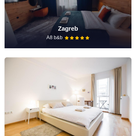
Zagreb
A8 b&b