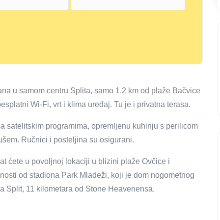
ana u samom centru Splita, samo 1,2 km od plaže Bačvice
platni Wi-Fi, vrt i klima uređaj. Tu je i privatna terasa.
 satelitskim programima, opremljenu kuhinju s perilicom
em. Ručnici i posteljina su osigurani.
ete u povoljnoj lokaciji u blizini plaže Ovčice i
enosti od stadiona Park Mladeži, koji je dom nogometnog
uka Split, 11 kilometara od Stone Heavenensa.