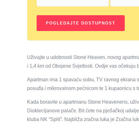
Uživajte u udobnosti Stone Heaven, novog apartm
i 1,4 km od Obojene Svjetlosti. Ovdje vas očekuju bes
Apartman ima 1 spavaću sobu, TV ravnog ekrana sa
posuđa i mikrovalnom pećnicom te 1 kupaonicu s tuš
Kada boravite u apartmanu Stone Heavenens, uživat ć
Dioklecijanove palače. Bit ćete na pješačkoj udalj
kluba NK “Split”. Najbliža zračna luka je Zračna l