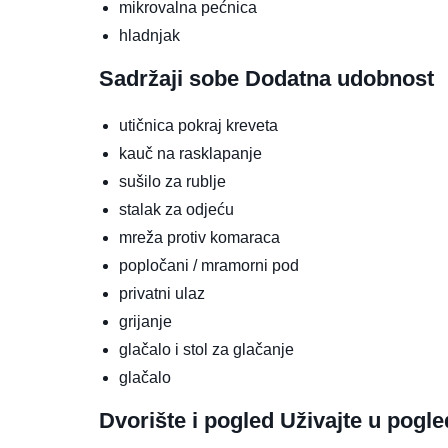
mikrovalna pećnica
hladnjak
Sadržaji sobe
Dodatna udobnost
utičnica pokraj kreveta
kauč na rasklapanje
sušilo za rublje
stalak za odjeću
mreža protiv komaraca
popločani / mramorni pod
privatni ulaz
grijanje
glačalo i stol za glačanje
glačalo
Dvorište i pogled
Uživajte u pogl