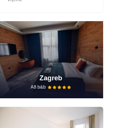
Zagreb
A8 b&b