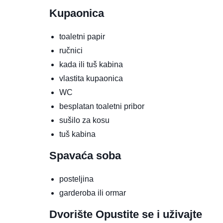
Kupaonica
toaletni papir
ručnici
kada ili tuš kabina
vlastita kupaonica
WC
besplatan toaletni pribor
sušilo za kosu
tuš kabina
Spavaća soba
posteljina
garderoba ili ormar
Dvorište
Opustite se i uživajte