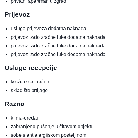
privatni apartman u zgradi
Prijevoz
usluga prijevoza
dodatna naknada
prijevoz iz/do zračne luke
dodatna naknada
prijevoz iz/do zračne luke
dodatna naknada
prijevoz iz/do zračne luke
dodatna naknada
Usluge recepcije
Može izdati račun
skladište prtljage
Razno
klima-uređaj
zabranjeno pušenje u čitavom objektu
sobe s antialergijskom posteljinom