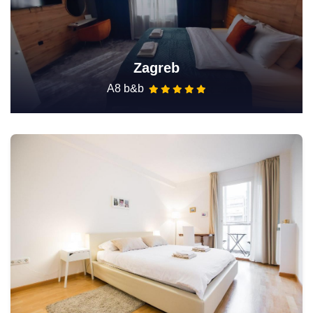
Zagreb
A8 b&b