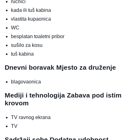
ručnici
kada ili tuš kabina
vlastita kupaonica
WC
besplatan toaletni pribor
sušilo za kosu
tuš kabina
Dnevni boravak
Mjesto za druženje
blagovaonica
Mediji i tehnologija
Zabava pod istim
krovom
TV ravnog ekrana
TV
Sadržaji sobe
Dodatna udobnost