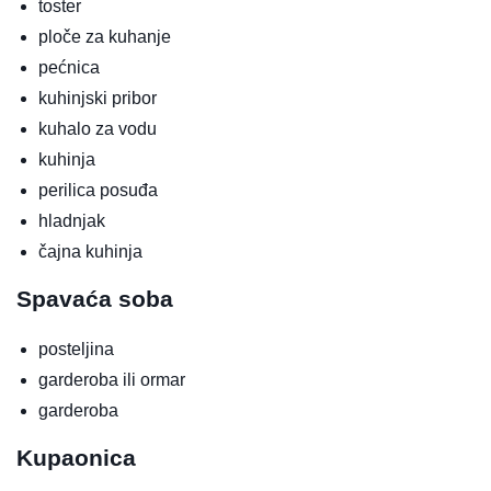
toster
ploče za kuhanje
pećnica
kuhinjski pribor
kuhalo za vodu
kuhinja
perilica posuđa
hladnjak
čajna kuhinja
Spavaća soba
posteljina
garderoba ili ormar
garderoba
Kupaonica