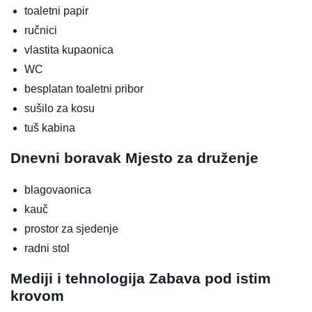
toaletni papir
ručnici
vlastita kupaonica
WC
besplatan toaletni pribor
sušilo za kosu
tuš kabina
Dnevni boravak
Mjesto za druženje
blagovaonica
kauč
prostor za sjedenje
radni stol
Mediji i tehnologija
Zabava pod istim
krovom