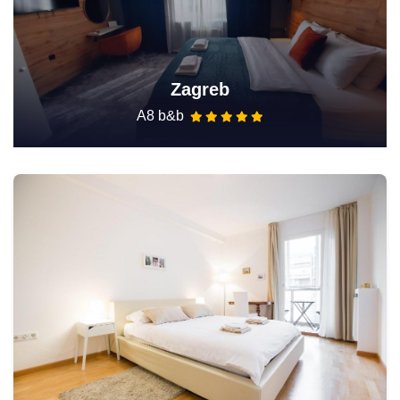
Zagreb
A8 b&b