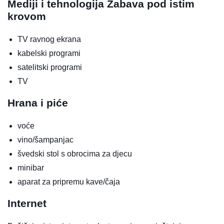
Mediji i tehnologija
Zabava pod istim
krovom
TV ravnog ekrana
kabelski programi
satelitski programi
TV
Hrana i piće
voće
vino/šampanjac
švedski stol s obrocima za djecu
minibar
aparat za pripremu kave/čaja
Internet