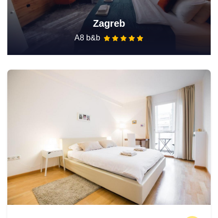
Zagreb
A8 b&b