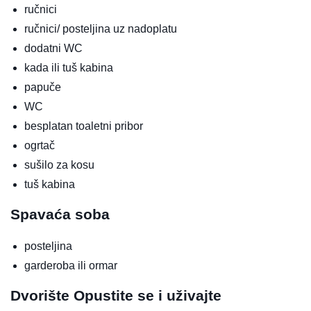
ručnici
ručnici/ posteljina uz nadoplatu
dodatni WC
kada ili tuš kabina
papuče
WC
besplatan toaletni pribor
ogrtač
sušilo za kosu
tuš kabina
Spavaća soba
posteljina
garderoba ili ormar
Dvorište
Opustite se i uživajte