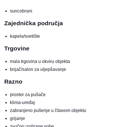
suncobrani
Zajednička područja
kapela/svetište
Trgovine
mala trgovina u okviru objekta
brijač/salon za uljepšavanje
Razno
prostor za pušače
klima-uređaj
zabranjeno pušenje u čitavom objektu
grijanje
zvučno izolirane sobe