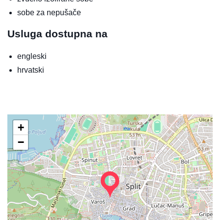
sobe za nepušače
Usluga dostupna na
engleski
hrvatski
+
−