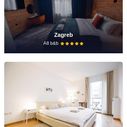
Zagreb
A8 b&b