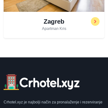
Zagreb
Apartman Kris
Crhotel.xyz
je najbolji način za pronalaženje i rezerviranje