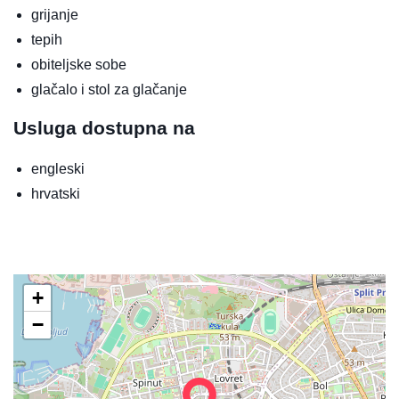
grijanje
tepih
obiteljske sobe
glačalo i stol za glačanje
Usluga dostupna na
engleski
hrvatski
+
−