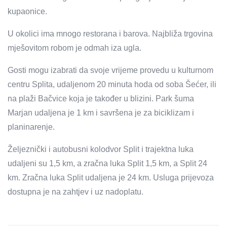
kupaonice.
U okolici ima mnogo restorana i barova. Najbliža trgovina
mješovitom robom je odmah iza ugla.
Gosti mogu izabrati da svoje vrijeme provedu u kulturnom
centru Splita, udaljenom 20 minuta hoda od soba Šećer, ili
na plaži Bačvice koja je također u blizini. Park šuma
Marjan udaljena je 1 km i savršena je za biciklizam i
planinarenje.
Željeznički i autobusni kolodvor Split i trajektna luka
udaljeni su 1,5 km, a zračna luka Split 1,5 km, a Split 24
km. Zračna luka Split udaljena je 24 km. Usluga prijevoza
dostupna je na zahtjev i uz nadoplatu.