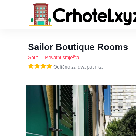
Sailor Boutique Rooms
Split
—
Privatni smještaj
Odlično za dva putnika