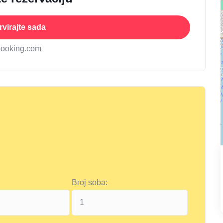
virajte sada
booking.com
Broj soba: