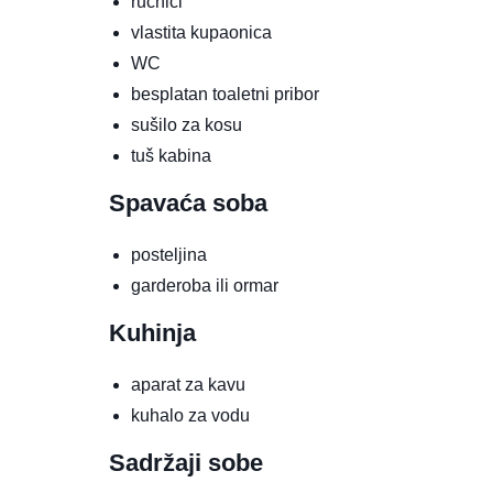
ručnici
vlastita kupaonica
WC
besplatan toaletni pribor
sušilo za kosu
tuš kabina
Spavaća soba
posteljina
garderoba ili ormar
Kuhinja
aparat za kavu
kuhalo za vodu
Sadržaji sobe