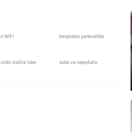
ni WiFi
besplatno parkiralište
 iz/do zračne luke
sobe za nepušače