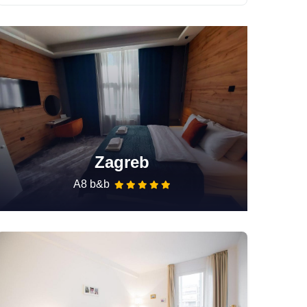
Zagreb
A8 b&b