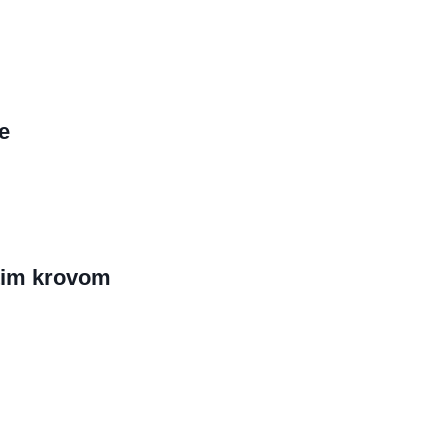
e
tim krovom