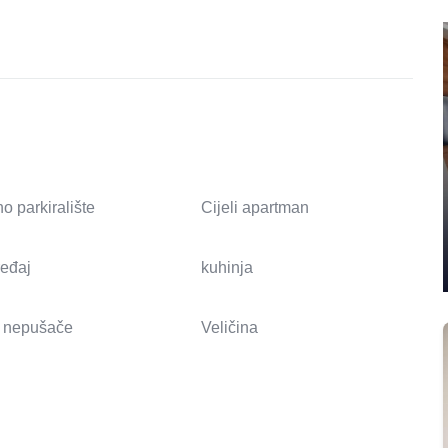
o parkiralište
Cijeli apartman
ređaj
kuhinja
 nepušače
Veličina