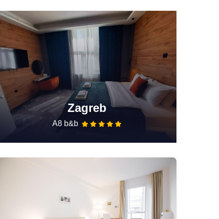
Zagreb
A8 b&b