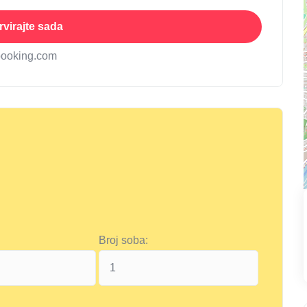
virajte sada
booking.com
Broj soba: