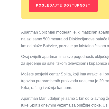
Apartman Split Mari moderan je, klimatiziran apart
nalazi samo 500 metara od Dioklecijanove palače 
km od plaže Bačvice, poznate po kristalno čistom 
Ovaj svijetli apartman ima sve pogodnosti, uključu
za sjedenje sa satelitskom televizijom i kupaonica 
Možete posjetiti centar Splita, koji ima atrakcije i
trgovina prehrambenih proizvoda udaljena je 20 met
Krka, rafting i vožnja kanuom.
Apartman Mari udaljen je samo 1 km od Glavnog žel
luke Split s dnevnim vezama za obližnje otoke. Usl