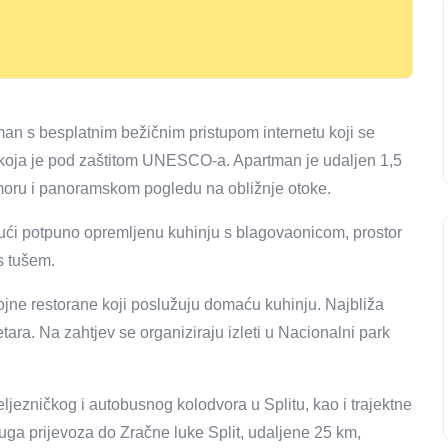
man s besplatnim bežičnim pristupom internetu koji se
koja je pod zaštitom UNESCO-a. Apartman je udaljen 1,5
moru i panoramskom pogledu na obližnje otoke.
jući potpuno opremljenu kuhinju s blagovaonicom, prostor
s tušem.
 brojne restorane koji poslužuju domaću kuhinju. Najbliža
ara. Na zahtjev se organiziraju izleti u Nacionalni park
jezničkog i autobusnog kolodvora u Splitu, kao i trajektne
uga prijevoza do Zračne luke Split, udaljene 25 km,