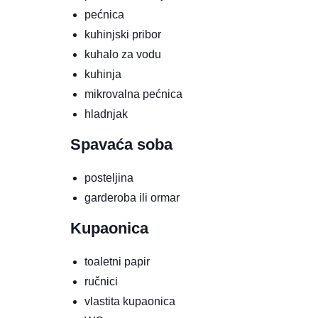
pećnica
kuhinjski pribor
kuhalo za vodu
kuhinja
mikrovalna pećnica
hladnjak
Spavaća soba
posteljina
garderoba ili ormar
Kupaonica
toaletni papir
ručnici
vlastita kupaonica