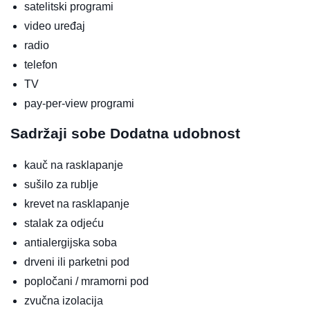
satelitski programi
video uređaj
radio
telefon
TV
pay-per-view programi
Sadržaji sobe
Dodatna udobnost
kauč na rasklapanje
sušilo za rublje
krevet na rasklapanje
stalak za odjeću
antialergijska soba
drveni ili parketni pod
popločani / mramorni pod
zvučna izolacija