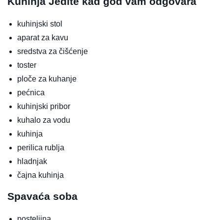
Kuhinja
Jedite kad god vam odgovara
kuhinjski stol
aparat za kavu
sredstva za čišćenje
toster
ploče za kuhanje
pećnica
kuhinjski pribor
kuhalo za vodu
kuhinja
perilica rublja
hladnjak
čajna kuhinja
Spavaća soba
posteljina