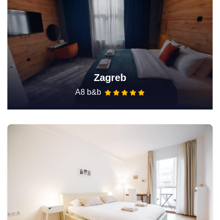
Zagreb
A8 b&b