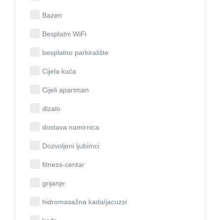
Bazen
Besplatni WiFi
besplatno parkiralište
Cijela kuća
Cijeli apartman
dizalo
dostava namirnica
Dozvoljeni ljubimci
fitness-centar
grijanje
hidromasažna kada/jacuzzi