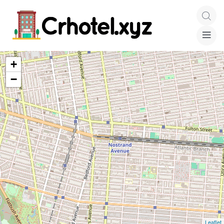
+
−
Leaflet