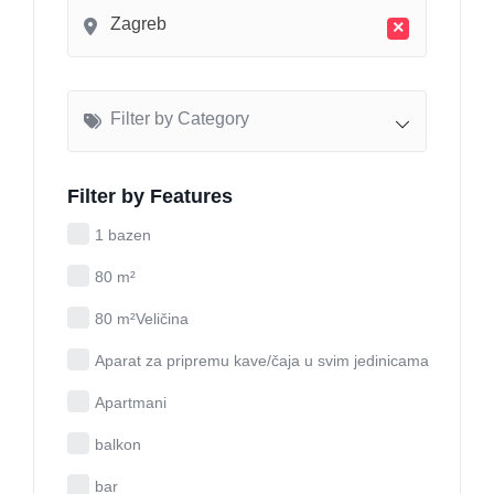
Zagreb
×
Filter by Category
Filter by Features
1 bazen
80 m²
80 m²Veličina
Aparat za pripremu kave/čaja u svim jedinicama
Apartmani
balkon
bar