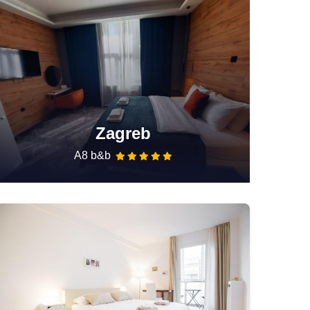
Zagreb
A8 b&b