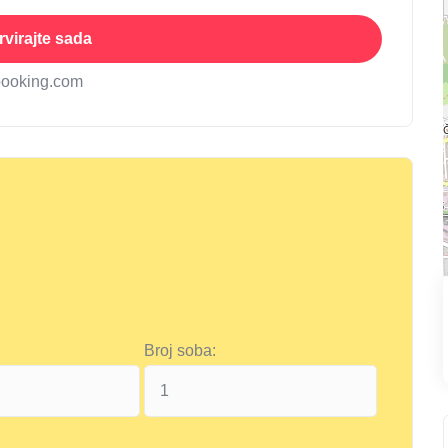
virajte sada
booking.com
Broj soba: