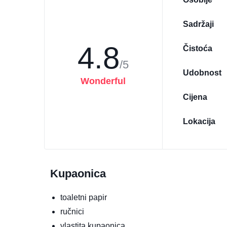
Sadržaji
4.8
Čistoća
/5
Udobnost
Wonderful
Cijena
Lokacija
Kupaonica
toaletni papir
ručnici
vlastita kupaonica