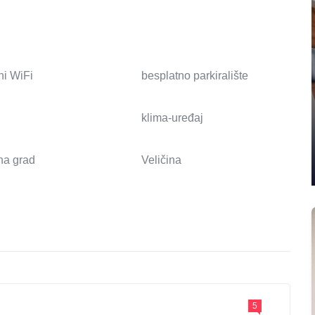
ni WiFi
besplatno parkiralište
klima-uređaj
na grad
Veličina
5