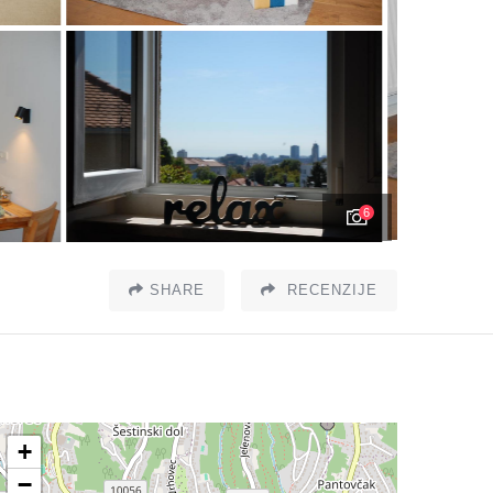
6
SHARE
RECENZIJE
+
−