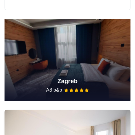
Zagreb
A8 b&b