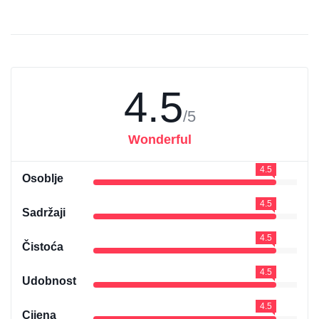
4.5
/5
Wonderful
4.5
Osoblje
4.5
Sadržaji
4.5
Čistoća
4.5
Udobnost
4.5
Cijena