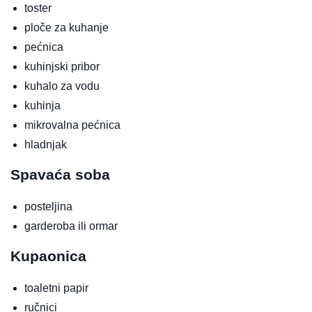
toster
ploče za kuhanje
pećnica
kuhinjski pribor
kuhalo za vodu
kuhinja
mikrovalna pećnica
hladnjak
Spavaća soba
posteljina
garderoba ili ormar
Kupaonica
toaletni papir
ručnici