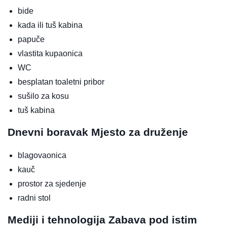
bide
kada ili tuš kabina
papuče
vlastita kupaonica
WC
besplatan toaletni pribor
sušilo za kosu
tuš kabina
Dnevni boravak
Mjesto za druženje
blagovaonica
kauč
prostor za sjedenje
radni stol
Mediji i tehnologija
Zabava pod istim