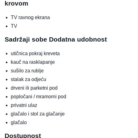
krovom
TV ravnog ekrana
TV
Sadržaji sobe
Dodatna udobnost
utičnica pokraj kreveta
kauč na rasklapanje
sušilo za rublje
stalak za odjeću
drveni ili parketni pod
popločani / mramorni pod
privatni ulaz
glačalo i stol za glačanje
glačalo
Dostupnost