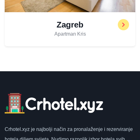
Zagreb
Apartman Kris
Crhotel.xyz
je najbolji način za pronalaženje i rezerviranje
hotela diljem svijeta.
Nudimo raznolik izbor hotela svih