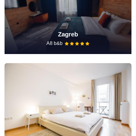
Zagreb
A8 b&b