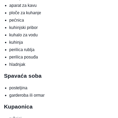
aparat za kavu
ploče za kuhanje
pećnica
kuhinjski pribor
kuhalo za vodu
kuhinja
perilica rublja
perilica posuđa
hladnjak
Spavaća soba
posteljina
garderoba ili ormar
Kupaonica