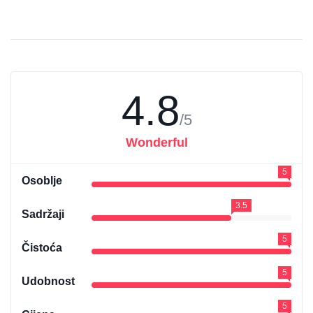
4.8
/5
Wonderful
5
Osoblje
3.5
Sadržaji
5
Čistoća
5
Udobnost
5