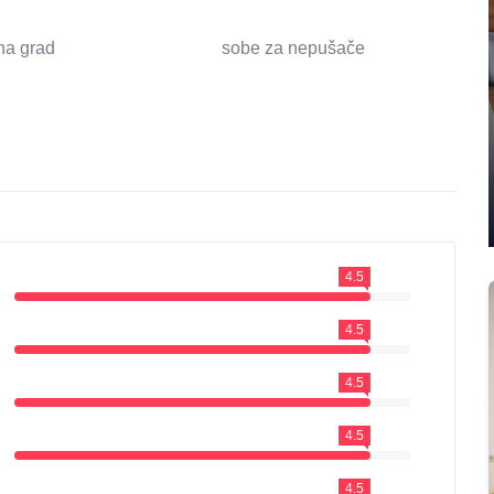
na grad
sobe za nepušače
4.5
4.5
4.5
4.5
4.5