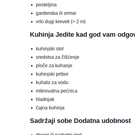
posteljina
garderoba ili ormar
vrlo dugi kreveti (> 2 m)
Kuhinja
Jedite kad god vam odgo
kuhinjski stol
sredstva za čišćenje
ploče za kuhanje
kuhinjski pribor
kuhalo za vodu
mikrovalna pećnica
hladnjak
čajna kuhinja
Sadržaji sobe
Dodatna udobnost
drveni ili parketni pod