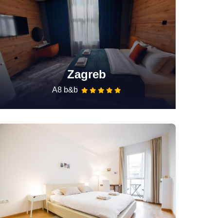
Zagreb
A8 b&b