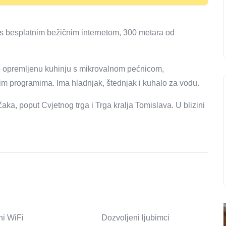
 s besplatnim bežičnim internetom, 300 metara od
o opremljenu kuhinju s mikrovalnom pećnicom,
im programima. Ima hladnjak, štednjak i kuhalo za vodu.
čaka, poput Cvjetnog trga i Trga kralja Tomislava. U blizini
ni WiFi
Dozvoljeni ljubimci