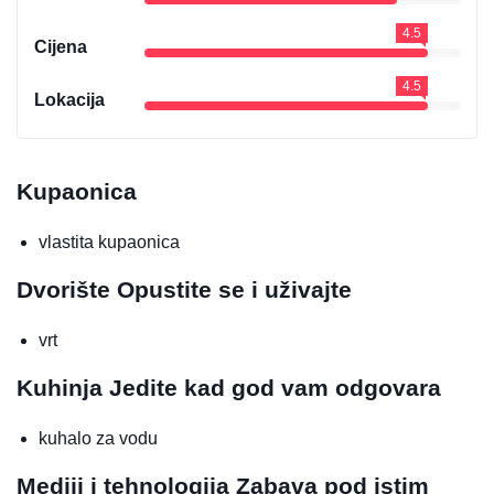
4.5
Cijena
4.5
Lokacija
Kupaonica
vlastita kupaonica
Dvorište
Opustite se i uživajte
vrt
Kuhinja
Jedite kad god vam odgovara
kuhalo za vodu
Mediji i tehnologija
Zabava pod istim