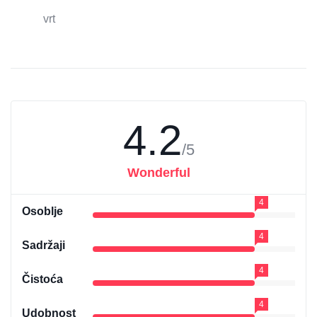
vrt
4.2
/5
Wonderful
4
Osoblje
4
Sadržaji
4
Čistoća
4
Udobnost