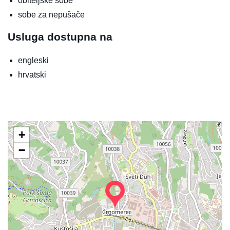
obiteljske sobe
sobe za nepušače
Usluga dostupna na
engleski
hrvatski
+
−