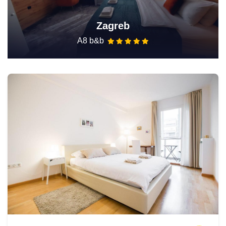
Zagreb
A8 b&b