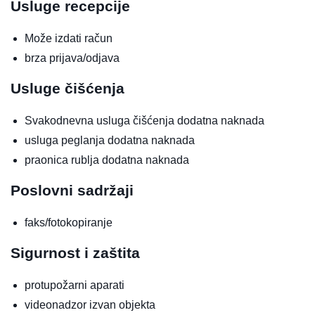
Usluge recepcije
Može izdati račun
brza prijava/odjava
Usluge čišćenja
Svakodnevna usluga čišćenja
dodatna naknada
usluga peglanja
dodatna naknada
praonica rublja
dodatna naknada
Poslovni sadržaji
faks/fotokopiranje
Sigurnost i zaštita
protupožarni aparati
videonadzor izvan objekta